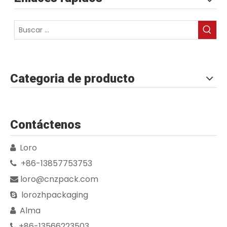
Categoria de producto
Contáctenos
Loro

+86-13857753753

loro@cnzpack.com

lorozhpackaging

Alma

+86-13566223503
