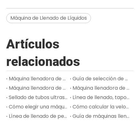
Máquina de Llenado de Líquidos
Artículos
relacionados
Máquina llenadora de tubos de pasta de dientes: cómo manejar pasta de alta viscosidad y sellado estable
Guía de selección de máquinas llenadoras de crema para productos cosméticos de alta viscosidad
Máquina llenadora de rímel y brillo labial: proceso de llenado, taponado y taponado
Máquina llenadora de tubos para ungüentos: higiene, precisión de dosificación y calidad de sellado para envases farmacéuticos
Sellado de tubos ultrasónico versus de aire caliente para tubos de plástico y laminados
Línea de llenado, taponado y etiquetado de perfumes: lo que los compradores deben saber
Cómo elegir una máquina llenadora de loción para la producción de productos para el cuidado de la piel
Cómo calcular la velocidad de llenado y la capacidad de producción para su línea de envasado
Línea de llenado de perfumes para instalaciones de llenado por contrato y OEM
Guía de máquinas llenadoras de cosméticos para lociones, cremas, sueros y perfumes