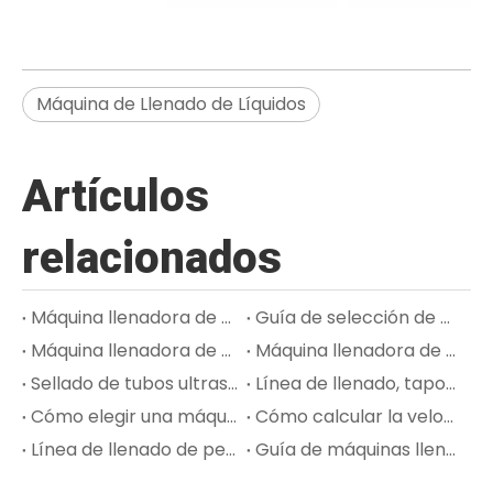
Máquina de Llenado de Líquidos
Artículos
relacionados
Máquina llenadora de tubos de pasta de dientes: cómo manejar pasta de alta viscosidad y sellado estable
Guía de selección de máquinas llenadoras de crema para productos cosméticos de alta viscosidad
Máquina llenadora de rímel y brillo labial: proceso de llenado, taponado y taponado
Máquina llenadora de tubos para ungüentos: higiene, precisión de dosificación y calidad de sellado para envases farmacéuticos
Sellado de tubos ultrasónico versus de aire caliente para tubos de plástico y laminados
Línea de llenado, taponado y etiquetado de perfumes: lo que los compradores deben saber
Cómo elegir una máquina llenadora de loción para la producción de productos para el cuidado de la piel
Cómo calcular la velocidad de llenado y la capacidad de producción para su línea de envasado
Línea de llenado de perfumes para instalaciones de llenado por contrato y OEM
Guía de máquinas llenadoras de cosméticos para lociones, cremas, sueros y perfumes