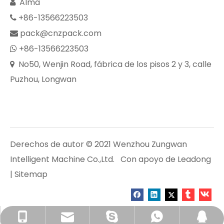
Alma

+86-13566223503

pack@cnzpack.com

+86-13566223503

No50, Wenjin Road, fábrica de los pisos 2 y 3, calle

Puzhou, Longwan
Derechos de autor © 2021 Wenzhou Zungwan
Intelligent Machine Co.,Ltd. Con apoyo de
Leadong
|
Sitemap
loro@cnzpack.com
+86-13857753753
+86-13566223503
lorozhpackaging
2880131201