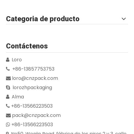
Categoria de producto
Contáctenos
Loro

+86-13857753753

loro@cnzpack.com

lorozhpackaging

Alma

+86-13566223503

pack@cnzpack.com

+86-13566223503

No50, Wenjin Road, fábrica de los pisos 2 y 3, calle
