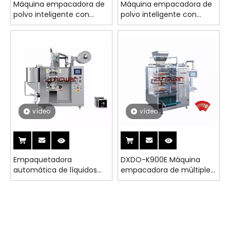
Máquina empacadora de
Máquina empacadora de
polvo inteligente con
polvo inteligente con
técnica de conversión de
técnica de conversión de
frecuencia ZHB-239J
frecuencia ZHB-130F
vídeo
vídeo
Empaquetadora
DXDO-K900E Máquina
automática de líquidos
empacadora de múltiples
ZHY-339Y con PLC y
líneas y sellado de cuatro
pantalla táctil controlada
lados de gránulos