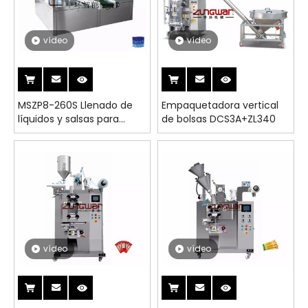
vídeo
vídeo
MSZP8-260S Llenado de
Empaquetadora vertical
líquidos y salsas para
de bolsas DCS3A+ZL340
máquina empacadora
rotativa
vídeo
vídeo